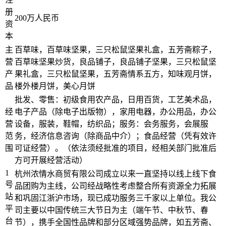
册
200万人民币
资
本
主
百草味，百草味坚果，三只松鼠坚果礼盒，五芳斋粽子，
营
百草味坚果炒货，良品铺子，良品铺子坚果，三只松鼠坚
产
果礼盒，三只松鼠坚果，五芳斋情系五方，知味观月饼，
品
楼外楼月饼，美心月饼
批发、零售：初级食用农产品，日用百货，工艺美术品，
经
电子产品（除电子出版物），家用电器，办公用品，办公
营
设备，服装，鞋帽，纺织品；服务：会务服务，会展服
范
务，经济信息咨询（除商品中介）；食品经营（凭有效许
围
可证经营）。（依法须经批准的项目，经相关部门批准后
方可开展经营活动）
1
杭州浓情水商贸有限公司成立以来一直坚持以线上线下食
号
品团购为主线，公司经战略性考虑整合所有资源全力拓展
站
和巩固江浙沪市场，现已成功服务三千家以上单位。我公
平
司主要以中国传统三大节日为主（端午节、中秋节、春
台
节），携手全国性品牌和部分区域强势品牌，如五芳斋、