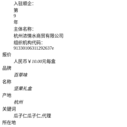
入驻顺企：
第
9
年
主体名称：
杭州浓情水商贸有限公司
组织机构代码：
91330106311292637e
报价
人民币￥
10.00
元每盒
品牌
百草味
名称
坚果礼盒
产地
杭州
关键词
瓜子仁瓜子仁,代理
所在地