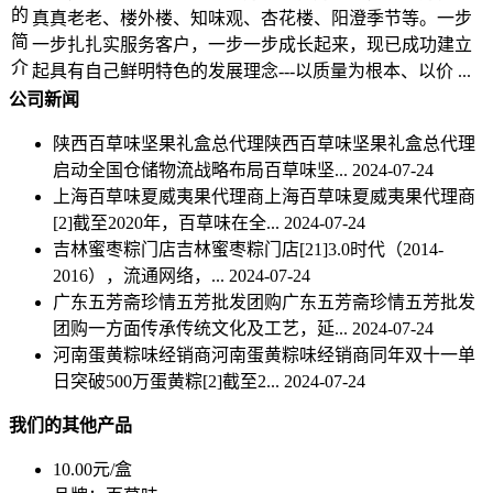
的
真真老老、楼外楼、知味观、杏花楼、阳澄季节等。一步
简
一步扎扎实服务客户，一步一步成长起来，现已成功建立
介
起具有自己鲜明特色的发展理念---以质量为根本、以价 ...
公司新闻
陕西百草味坚果礼盒总代理陕西百草味坚果礼盒总代理
启动全国仓储物流战略布局百草味坚...
2024-07-24
上海百草味夏威夷果代理商上海百草味夏威夷果代理商
[2]截至2020年，百草味在全...
2024-07-24
吉林蜜枣粽门店吉林蜜枣粽门店[21]3.0时代（2014-
2016），流通网络，...
2024-07-24
广东五芳斋珍情五芳批发团购广东五芳斋珍情五芳批发
团购一方面传承传统文化及工艺，延...
2024-07-24
河南蛋黄粽味经销商河南蛋黄粽味经销商同年双十一单
日突破500万蛋黄粽[2]截至2...
2024-07-24
我们的其他产品
10.00元/盒