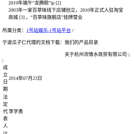
2019年端午“龙腾粽”ip [2]
2003年一家百草味线下店铺创立，2010年正式入驻淘宝
商城 [3] ，“百草味旗舰店”挂牌营业
所属分类：
1号站娱乐-1号站平台
/
宁波瓜子仁代理的文档下载：
我们的产品目录
关于杭州浓情水商贸有限公司
| |
|
成
立
2014年07月23日
日
期
法
定
代
李学勇
表
人
注