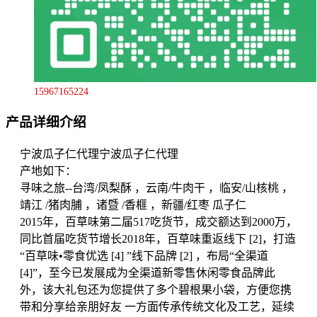
15967165224
产品详细介绍
宁波瓜子仁代理宁波瓜子仁代理
产地如下：
寻味之旅--台湾/凤梨酥 ，云南/牛肉干 ，临安/山核桃 ，
靖江 /猪肉脯 ，诸暨 /香榧 ，新疆/红枣 瓜子仁
2015年，百草味第二届517吃货节，成交额达到2000万，
同比首届吃货节增长2018年，百草味重返线下 [2]，打造
“百草味•零食优选 [4] ”线下品牌 [2] ，布局“全渠道
[4]”，至今已发展成为全渠道新零售休闲零食品牌此
外，该大礼包还为您提供了多个碧根果小袋，方便您携
带和分享给亲朋好友 一方面传承传统文化及工艺，延续