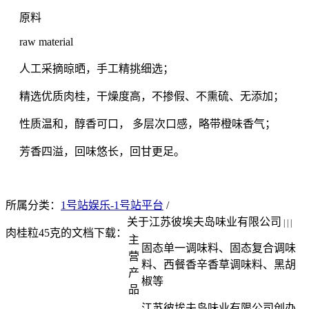
原料
raw material
人工采摘晾晒，手工精挑细选；
精选优质肉桂，干燥度高，不掺假、不熏硫、无添加；
性质温和，醇香可口， 多层次口感，略带橙味香气；
芳香四溢，回味悠长，回甘更足。
所属分类：
1号站娱乐-1号站平台
/
关于江苏彼埃夫岛味业有限公司
| | |
肉桂粒45克的文档下载：
主
固态单一调味料、固态复合调味
营
料、西餐香辛香草调味料、黑胡
产
椒等
品
江苏彼埃夫岛味业有限公司创办